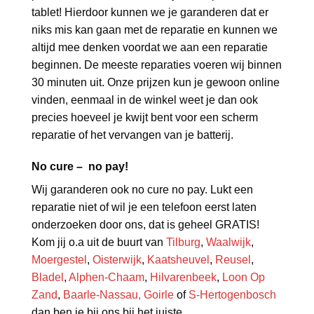
tablet! Hierdoor kunnen we je garanderen dat er
niks mis kan gaan met de reparatie en kunnen we
altijd mee denken voordat we aan een reparatie
beginnen. De meeste reparaties voeren wij binnen
30 minuten uit. Onze prijzen kun je gewoon online
vinden, eenmaal in de winkel weet je dan ook
precies hoeveel je kwijt bent voor een scherm
reparatie of het vervangen van je batterij.
No cure – no pay!
Wij garanderen ook no cure no pay. Lukt een
reparatie niet of wil je een telefoon eerst laten
onderzoeken door ons, dat is geheel GRATIS!
Kom jij o.a uit de buurt van
Tilburg
,
Waalwijk
,
Moergestel
,
Oisterwijk
,
Kaatsheuvel
,
Reusel
,
Bladel
,
Alphen-Chaam
,
Hilvarenbeek
,
Loon Op
Zand
,
Baarle-Nassau,
Goirle
of
S-Hertogenbosch
dan ben je bij ons bij het juiste