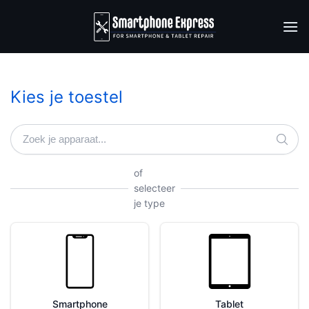
Ga
naar
inhoud